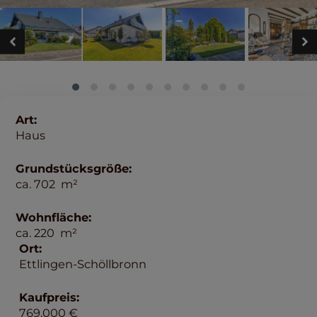
Art:
Haus
Grundstücksgröße:
ca.
702
m²
Wohnfläche:
ca.
220
m²
Ort:
Ettlingen-Schöllbronn
Kaufpreis:
769.000 €