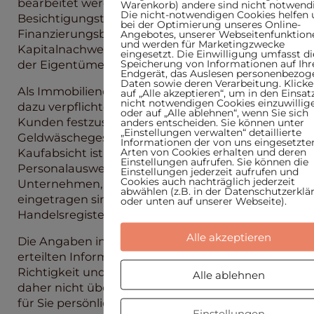
bearbeitet werden. Wir bitten Sie, uns vor einem
Warenkorb) andere sind nicht notwendi
Die nicht-notwendigen Cookies helfen 
Besichtigungstermin eine
bei der Optimierung unseres Online-
Finanzierungsbestätigung und/oder
Angebotes, unserer Webseitenfunktion
und werden für Marketingzwecke
Kapitalnachweis vorzulegen. Dies ist der Wunsch
eingesetzt. Die Einwilligung umfasst di
Speicherung von Informationen auf Ih
der Eigentümer. Vielen Dank für Ihr Verständnis.
Endgerät, das Auslesen personenbezog
Daten sowie deren Verarbeitung. Klicke
Als Immobiliendienstleister sind wir gesetzlich
auf „Alle akzeptieren“, um in den Einsat
nicht notwendigen Cookies einzuwillig
dazu verpflichtet, die Identitäten unserer
oder auf „Alle ablehnen“, wenn Sie sich
Kunden festzustellen. § § 1, 2 Abs. 1 Nr. 10, 4 Abs. 3
anders entscheiden. Sie können unter
„Einstellungen verwalten“ detaillierte
Geldwäschegesetz (GwG). Bei einer konkreten
Informationen der von uns eingesetzte
Arten von Cookies erhalten und deren
Kaufabsicht ist deswegen ein gültiger
Einstellungen aufrufen. Sie können die
Personalausweis auf Verlangen vorzulegen. Bei
Einstellungen jederzeit aufrufen und
Cookies auch nachträglich jederzeit
Unternehmen, die im Handelsregister
abwählen (z.B. in der Datenschutzerklä
eingetragen sind, ein Auszug aus dem
oder unten auf unserer Webseite).
Handelsregister.
Alle akzeptieren
Die Angaben in diesem Exposé beruhen auf uns
erteilten Informationen. Eine Haftung für die
Richtigkeit und Vollständigkeit können wir
Alle ablehnen
daher nicht übernehmen. Dieses Exposé ist nur
für Sie persönlich bestimmt. Eine Weitergabe an
Einstellungen