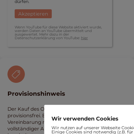
dürfen.
Akzeptieren
Wenn YouTube für diese Website aktiviert wurde,
werden Daten an YouTube übermittelt und
ausgewertet. Mehr dazu in der
Datenschutzerklärung von YouTube:
hier
Provisionshinweis
Der Kauf des Objektes ist für den Käufer
provisionsfrei. Besichtigungstermine sind nach
Wir verwenden Cookies
Vereinbarung möglich. Anfragen können nur bei
Wir nutzen auf unserer Webseite Cooki
vollständiger Angabe Ihrer Kontaktdaten
Einige Cookies sind notwendig (z.B. für