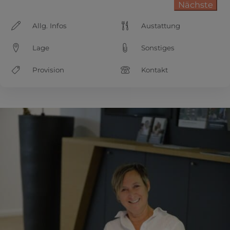
Nächste
Allg. Infos
Austattung
Lage
Sonstiges
Provision
Kontakt