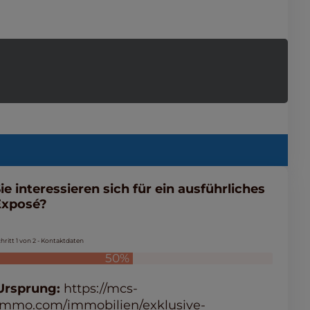
ie interessieren sich für ein ausführliches
Exposé?
hritt 1 von 2 - Kontaktdaten
50%
Ursprung:
https://mcs-
immo.com/immobilien/exklusive-