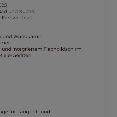
025
(Bad und Küche)
e Farbwechsel
irm und Wandkamin
mmer
nd integriertem Flachbildschirm
iele-Geräten
age für Langzeit- und