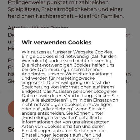
Ettlingenweier punktet mit zahlreichen
Spielplätzen, Freizeitmöglichkeiten und einer
herzlichen Nachbarschaft – ideal für Familien.
Attraktivität der Region
Die Nähe zur historischen Altstadt von Ettlingen
und zum Schwarzwald bietet kulturelle
Wir verwenden Cookies
Highlights, Erholung und hohe Lebensqualität.
Wir nutzen auf unserer Webseite Cookies.
Einige Cookies sind notwendig (z.B. für den
Ettlingenweier – Ihr neues Zuhause
Warenkorb) andere sind nicht notwendig.
Die nicht-notwendigen Cookies helfen uns
Erleben Sie naturnahes Wohnen mit urbaner
bei der Optimierung unseres Online-
Angebotes, unserer Webseitenfunktionen
Nähe und vielfältigen Möglichkeiten. Hier finden
und werden für Marketingzwecke
Sie die perfekte Balance für Ihr neues Zuhause.
eingesetzt. Die Einwilligung umfasst die
Speicherung von Informationen auf Ihrem
Endgerät, das Auslesen personenbezogener
Daten sowie deren Verarbeitung. Klicken Sie
auf „Alle akzeptieren“, um in den Einsatz von
nicht notwendigen Cookies einzuwilligen
oder auf „Alle ablehnen“, wenn Sie sich
anders entscheiden. Sie können unter
„Einstellungen verwalten“ detaillierte
Informationen der von uns eingesetzten
Arten von Cookies erhalten und deren
Sonstiges
Einstellungen aufrufen. Sie können die
Einstellungen jederzeit aufrufen und
Cookies auch nachträglich jederzeit