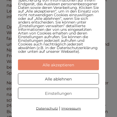
Speicherung von Informationen auf Ihrem
Endgerät, das Auslesen personenbezogener
naturnahes Wohnen mit einer hohen
Daten sowie deren Verarbeitung. Klicken Sie
Lebensqualität und einer guten
auf „Alle akzeptieren“, um in den Einsatz von
nicht notwendigen Cookies einzuwilligen
infrastrukturellen Anbindung.
oder auf „Alle ablehnen“, wenn Sie sich
anders entscheiden. Sie können unter
„Einstellungen verwalten“ detaillierte
Das Ortsbild ist geprägt von gewachsener
Informationen der von uns eingesetzten
Wohnbebauung, viel Grün sowie einer
Arten von Cookies erhalten und deren
Einstellungen aufrufen. Sie können die
familienfreundlichen Umgebung. Die
Einstellungen jederzeit aufrufen und
unmittelbare Nähe zu ausgedehnten Wald- und
Cookies auch nachträglich jederzeit
abwählen (z.B. in der Datenschutzerklärung
Naherholungsflächen bietet einen hohen
oder unten auf unserer Webseite).
Freizeit- und Erholungswert. Zahlreiche
Wander- und Radwege machen Spielberg
Alle akzeptieren
besonders attraktiv für Natur- und
Sportbegeisterte.
Alle ablehnen
Neben der ruhigen Lage verfügt Spielberg über
eine gute Verkehrsanbindung. Die
Einstellungen
nahegelegene Autobahn A8 ermöglicht eine
schnelle Erreichbarkeit der Städte Karlsruhe,
Pforzheim und Stuttgart. Zudem besteht über
|
Datenschutz
Impressum
Busverbindungen eine gute Anbindung an den