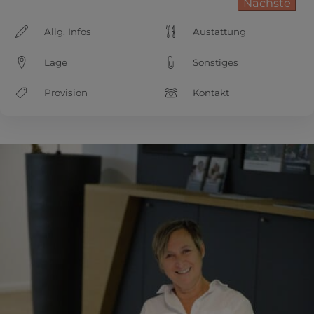
Nächste
Allg. Infos
Austattung
Lage
Sonstiges
Provision
Kontakt