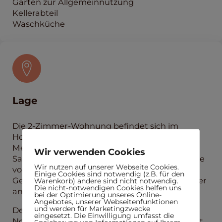
Garten zur Allgemeinnutzung
Kellerabteil
Waschküche
Lage
Die 2-Zimmer-Wohnung befindet sich im
Hochparterre-Mitte von eine, gepflegten
Mehrfamilienhaus mit 11 Einheiten, ohne
Wir verwenden Cookies
Sanierungsstau in einer ruhigen Anliegerstraße
Wir nutzen auf unserer Webseite Cookies.
von Spielberg, einem attraktiven Ortsteil der
Einige Cookies sind notwendig (z.B. für den
Gemeinde Karlsbad im Landkreis Karlsruhe, der
Warenkorb) andere sind nicht notwendig.
Die nicht-notwendigen Cookies helfen uns
an das Schienennetz der KVV angebunden ist.
bei der Optimierung unseres Online-
Angebotes, unserer Webseitenfunktionen
und werden für Marketingzwecke
Der Ort liegt in reizvoller Höhenlage am
eingesetzt. Die Einwilligung umfasst die
Nordrand des Schwarzwalds. Der Ort verbindet