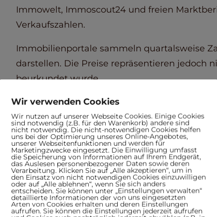
Immowelt, Immoscout24 und freien Marktberi
Verkaufszahlen.
Immobilienportale sammeln quartalsweise Za
darstellen. Die Preise repräsentieren jedoch 
beurkundet wurde.
Wir verwenden Cookies
Die Angebotspreise dienen lediglich dazu, ei
Wir nutzen auf unserer Webseite Cookies. Einige Cookies
zu geben und spiegeln nicht den tatsächliche
sind notwendig (z.B. für den Warenkorb) andere sind
nicht notwendig. Die nicht-notwendigen Cookies helfen
uns bei der Optimierung unseres Online-Angebotes,
unserer Webseitenfunktionen und werden für
Marketingzwecke eingesetzt. Die Einwilligung umfasst
die Speicherung von Informationen auf Ihrem Endgerät,
das Auslesen personenbezogener Daten sowie deren
Verarbeitung. Klicken Sie auf „Alle akzeptieren“, um in
den Einsatz von nicht notwendigen Cookies einzuwilligen
oder auf „Alle ablehnen“, wenn Sie sich anders
entscheiden. Sie können unter „Einstellungen verwalten“
detaillierte Informationen der von uns eingesetzten
Arten von Cookies erhalten und deren Einstellungen
aufrufen. Sie können die Einstellungen jederzeit aufrufen